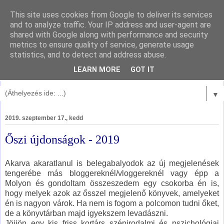
This site uses cookies from Google to deliver its services
and to analyze traffic. Your IP address and user-agent are
shared with Google along with performance and security
metrics to ensure quality of service, generate usage
statistics, and to detect and address abuse.
LEARN MORE
GOT IT
▼
2019. szeptember 17., kedd
Őszi újdonságok - 2019
Akarva akaratlanul is belegabalyodok az új megjelenések
tengerébe más bloggereknél/vloggereknél vagy épp a
Molyon és gondoltam összeszedem egy csokorba én is,
hogy melyek azok az ősszel megjelenő könyvek, amelyeket
én is nagyon várok. Ha nem is fogom a polcomon tudni őket,
de a könyvtárban majd igyekszem levadászni.
Jöjjön egy kis friss kortárs szépirodalmi és pszichológiai