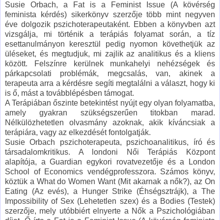
Susie Orbach, a Fat is a Feminist Issue (A kövérség
feminista kérdés) sikerkönyv szerzője több mint negyven
éve dolgozik pszichoterapeutaként. Ebben a könyvben azt
vizsgálja, mi történik a terápiás folyamat során, a tíz
esettanulmányon keresztül pedig nyomon követhetjük az
üléseket, és megtudjuk, mi zajlik az analitikus és a kliens
között. Felszínre kerülnek munkahelyi nehézségek és
párkapcsolati problémák, megcsalás, van, akinek a
terapeuta arra a kérdésre segíti megtalálni a választ, hogy ki
is ő, mást a továbblépésben támogat.
A Terápiában őszinte betekintést nyújt egy olyan folyamatba,
amely gyakran szükségszerűen titokban marad.
Nélkülözhetetlen olvasmány azoknak, akik kíváncsiak a
terápiára, vagy az elkezdését fontolgatják.
Susie Orbach pszichoterapeuta, pszichoanalitikus, író és
társadalomkritikus. A londoni Női Terápiás Központ
alapítója, a Guardian egykori rovatvezetője és a London
School of Economics vendégprofesszora. Számos könyv,
köztük a What do Women Want (Mit akarnak a nők?), az On
Eating (Az evés), a Hunger Strike (Éhségsztrájk), a The
Impossibility of Sex (Lehetetlen szex) és a Bodies (Testek)
szerzője, mely utóbbiért elnyerte a Nők a Pszichológiában