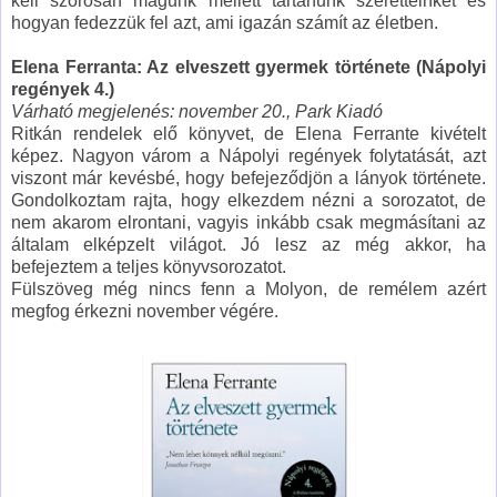
kell szorosan magunk mellett tartanunk szeretteinket és
hogyan fedezzük fel azt, ami igazán számít az életben.
Elena Ferranta: Az elveszett gyermek története (Nápolyi
regények 4.)
Várható megjelenés: november 20., Park Kiadó
Ritkán rendelek elő könyvet, de Elena Ferrante kivételt
képez. Nagyon várom a Nápolyi regények folytatását, azt
viszont már kevésbé, hogy befejeződjön a lányok története.
Gondolkoztam rajta, hogy elkezdem nézni a sorozatot, de
nem akarom elrontani, vagyis inkább csak megmásítani az
általam elképzelt világot. Jó lesz az még akkor, ha
befejeztem a teljes könyvsorozatot.
Fülszöveg még nincs fenn a Molyon, de remélem azért
megfog érkezni november végére.