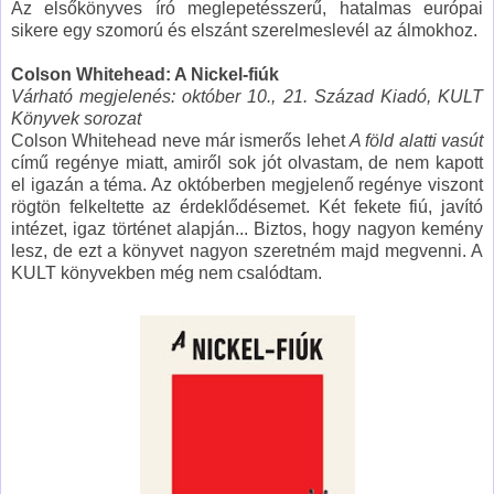
Az elsőkönyves író meglepetésszerű, hatalmas európai
sikere egy szomorú és elszánt szerelmeslevél az álmokhoz.
Colson Whitehead: A Nickel-fiúk
Várható megjelenés: október 10., 21. Század Kiadó, KULT
Könyvek sorozat
Colson Whitehead neve már ismerős lehet
A föld alatti vasút
című regénye miatt, amiről sok jót olvastam, de nem kapott
el igazán a téma. Az októberben megjelenő regénye viszont
rögtön felkeltette az érdeklődésemet. Két fekete fiú, javító
intézet, igaz történet alapján... Biztos, hogy nagyon kemény
lesz, de ezt a könyvet nagyon szeretném majd megvenni. A
KULT könyvekben még nem csalódtam.