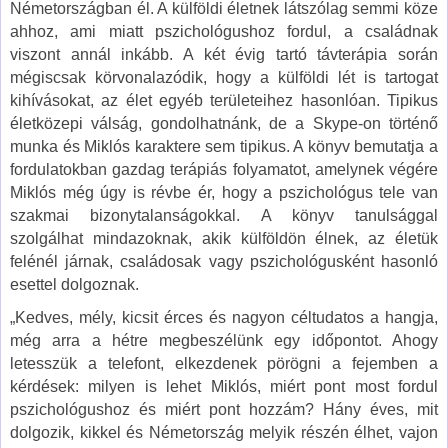
Németországban él. A külföldi életnek látszólag semmi köze
ahhoz, ami miatt pszichológushoz fordul, a családnak
viszont annál inkább. A két évig tartó távterápia során
mégiscsak körvonalazódik, hogy a külföldi lét is tartogat
kihívásokat, az élet egyéb területeihez hasonlóan. Tipikus
életközepi válság, gondolhatnánk, de a Skype-on történő
munka és Miklós karaktere sem tipikus. A könyv bemutatja a
fordulatokban gazdag terápiás folyamatot, amelynek végére
Miklós még úgy is révbe ér, hogy a pszichológus tele van
szakmai bizonytalanságokkal. A könyv tanulsággal
szolgálhat mindazoknak, akik külföldön élnek, az életük
felénél járnak, családosak vagy pszichológusként hasonló
esettel dolgoznak.
„Kedves, mély, kicsit érces és nagyon céltudatos a hangja,
még arra a hétre megbeszélünk egy időpontot. Ahogy
letesszük a telefont, elkezdenek pörögni a fejemben a
kérdések: milyen is lehet Miklós, miért pont most fordul
pszichológushoz és miért pont hozzám? Hány éves, mit
dolgozik, kikkel és Németország melyik részén élhet, vajon