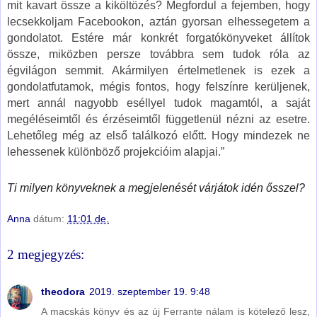
mit kavart össze a kiköltözés? Megfordul a fejemben, hogy
lecsekkoljam Facebookon, aztán gyorsan elhessegetem a
gondolatot. Estére már konkrét forgatókönyveket állítok
össze, miközben persze továbbra sem tudok róla az
égvilágon semmit. Akármilyen értelmetlenek is ezek a
gondolatfutamok, mégis fontos, hogy felszínre kerüljenek,
mert annál nagyobb eséllyel tudok magamtól, a saját
megéléseimtől és érzéseimtől függetlenül nézni az esetre.
Lehetőleg még az első találkozó előtt. Hogy mindezek ne
lehessenek különböző projekcióim alapjai.”
Ti milyen könyveknek a megjelenését várjátok idén ősszel?
Anna
dátum:
11:01 de.
2 megjegyzés:
theodora
2019. szeptember 19. 9:48
A macskás könyv és az új Ferrante nálam is kötelező lesz,