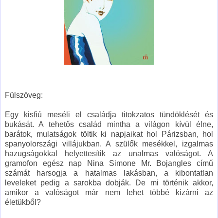
Fülszöveg:
Egy kisfiú meséli el családja titokzatos tündöklését és
bukását. A tehetős család mintha a világon kívül élne,
barátok, mulatságok töltik ki napjaikat hol Párizsban, hol
spanyolországi villájukban. A szülők mesékkel, izgalmas
hazugságokkal helyettesítik az unalmas valóságot. A
gramofon egész nap Nina Simone Mr. Bojangles című
számát harsogja a hatalmas lakásban, a kibontatlan
leveleket pedig a sarokba dobják. De mi történik akkor,
amikor a valóságot már nem lehet többé kizárni az
életükből?