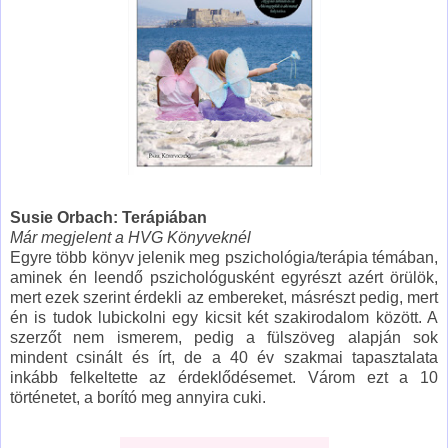
Susie Orbach: Terápiában
Már megjelent a HVG Könyveknél
Egyre több könyv jelenik meg pszichológia/terápia témában,
aminek én leendő pszichológusként egyrészt azért örülök,
mert ezek szerint érdekli az embereket, másrészt pedig, mert
én is tudok lubickolni egy kicsit két szakirodalom között. A
szerzőt nem ismerem, pedig a fülszöveg alapján sok
mindent csinált és írt, de a 40 év szakmai tapasztalata
inkább felkeltette az érdeklődésemet. Várom ezt a 10
történetet, a borító meg annyira cuki.