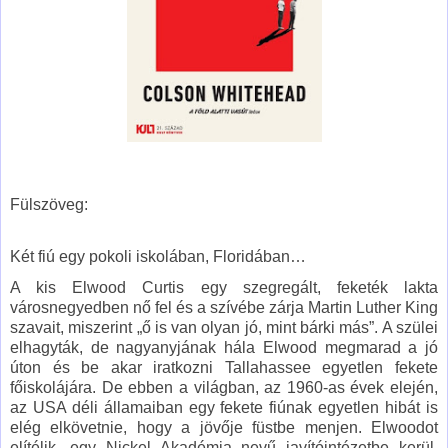
Fülszöveg:
Két ​fiú egy pokoli iskolában, Floridában…
A kis Elwood Curtis egy szegregált, feketék lakta
városnegyedben nő fel és a szívébe zárja Martin Luther King
szavait, miszerint „ő is van olyan jó, mint bárki más”. A szülei
elhagyták, de nagyanyjának hála Elwood megmarad a jó
úton és be akar iratkozni Tallahassee egyetlen fekete
főiskolájára. De ebben a világban, az 1960-as évek elején,
az USA déli államaiban egy fekete fiúnak egyetlen hibát is
elég elkövetnie, hogy a jövője füstbe menjen. Elwoodot
elítélik, egy Nickel Akadémia nevű javítóintézetbe kerül,