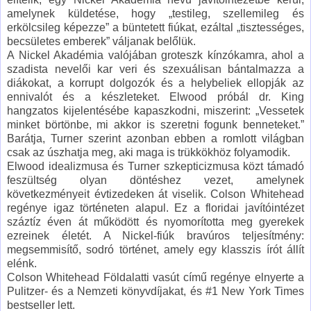
amelynek küldetése, hogy „testileg, szellemileg és
erkölcsileg képezze” a büntetett fiúkat, ezáltal „tisztességes,
becsületes emberek” váljanak belőlük.
A Nickel Akadémia valójában groteszk kínzókamra, ahol a
szadista nevelői kar veri és szexuálisan bántalmazza a
diákokat, a korrupt dolgozók és a helybeliek ellopják az
ennivalót és a készleteket. Elwood próbál dr. King
hangzatos kijelentésébe kapaszkodni, miszerint: „Vessetek
minket börtönbe, mi akkor is szeretni fogunk benneteket.”
Barátja, Turner szerint azonban ebben a romlott világban
csak az úszhatja meg, aki maga is trükkökhöz folyamodik.
Elwood idealizmusa és Turner szkepticizmusa közt támadó
feszültség olyan döntéshez vezet, amelynek
következményeit évtizedeken át viselik. Colson Whitehead
regénye igaz történeten alapul. Ez a floridai javítóintézet
száztíz éven át működött és nyomorította meg gyerekek
ezreinek életét. A Nickel-fiúk bravúros teljesítmény:
megsemmisítő, sodró történet, amely egy klasszis írót állít
elénk.
Colson Whitehead Földalatti vasút című regénye elnyerte a
Pulitzer- és a Nemzeti könyvdíjakat, és #1 New York Times
bestseller lett.