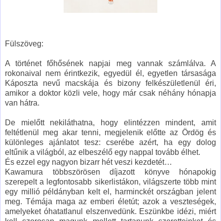
Fülszöveg:
A történet főhősének napjai meg vannak számlálva. A
rokonaival nem érintkezik, egyedül él, egyetlen társasága
Káposzta nevű macskája és bizony felkészületlenül éri,
amikor a doktor közli vele, hogy már csak néhány hónapja
van hátra.
De mielőtt nekiláthatna, hogy elintézzen mindent, amit
feltétlenül meg akar tenni, megjelenik előtte az Ördög és
különleges ajánlatot tesz: cserébe azért, ha egy dolog
eltűnik a világból, az elbeszélő egy nappal tovább élhet.
És ezzel egy nagyon bizarr hét veszi kezdetét…
Kawamura többszörösen díjazott könyve hónapokig
szerepelt a legfontosabb sikerlistákon, világszerte több mint
egy millió példányban kelt el, harminckét országban jelent
meg. Témája maga az emberi életút; azok a veszteségek,
amelyeket óhatatlanul elszenvedünk. Eszünkbe idézi, miért