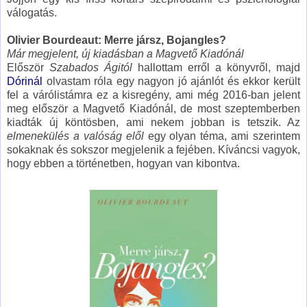
válogatás.
Olivier Bourdeaut: Merre jársz, Bojangles?
Már megjelent, új kiadásban a Magvető Kiadónál
Először
Szabados Ágitól
hallottam erről a könyvről, majd
Dórinál
olvastam róla egy nagyon jó ajánlót és ekkor került
fel a várólistámra ez a kisregény, ami még 2016-ban jelent
meg először a Magvető Kiadónál, de most szeptemberben
kiadták új köntösben, ami nekem jobban is tetszik. Az
elmenekülés a valóság elől
egy olyan téma, ami szerintem
sokaknak és sokszor megjelenik a fejében. Kíváncsi vagyok,
hogy ebben a történetben, hogyan van kibontva.