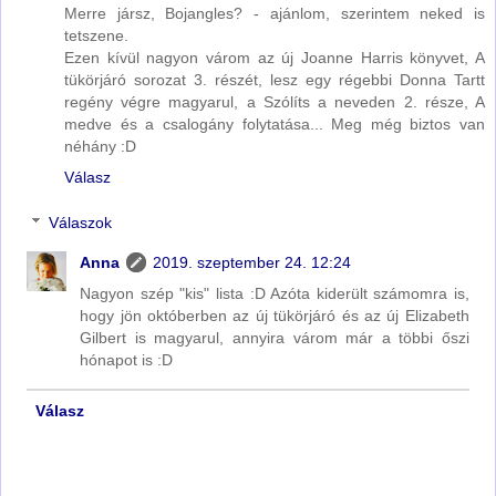
Merre jársz, Bojangles? - ajánlom, szerintem neked is
tetszene.
Ezen kívül nagyon várom az új Joanne Harris könyvet, A
tükörjáró sorozat 3. részét, lesz egy régebbi Donna Tartt
regény végre magyarul, a Szólíts a neveden 2. része, A
medve és a csalogány folytatása... Meg még biztos van
néhány :D
Válasz
Válaszok
Anna
2019. szeptember 24. 12:24
Nagyon szép "kis" lista :D Azóta kiderült számomra is,
hogy jön októberben az új tükörjáró és az új Elizabeth
Gilbert is magyarul, annyira várom már a többi őszi
hónapot is :D
Válasz