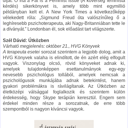
díjat. Ő írta a Fat is a Feminist Issue (A kövérség feminista
kérdés) sikerkönyvet is, amely több mint egymillió
példányban kelt el. A New York Times a következőképp
vélekedett róla: „Sigmund Freud óta valószínűleg ő a
leghíresebb pszichoterapeuta, aki Nagy-Britanniában tette le
a díványát.” Londonban él, sok előadást tart világszerte.
Szél Dávid: Útközben
Várható megjelenés: október 21., HVG Könyvek
A terapeuta esetei
sorozat szerintem a legjobb dolog, amit a
HVG Könyvek valaha is elindított, de én azért elég elfogult
vagyok. Viszonylag olcsó, rövid könyveket adnak ki,
amelyek tulajdonképpen esettanulmányok egy-egy
nevesebb pszichológus tollából, amelyek nemcsak a
pszichológusok munkájába adnak betekintést, hanem
gyakori problémákra is rávilágítanak. Az Útközben az
életközépi válsággal foglalkozik és szerintem külön
érdekesség, hogy Skype terápián keresztül. Engem sem
érdekel minden része a sorozatnak, de erre több
szempontból is nagyon kíváncsi vagyok.