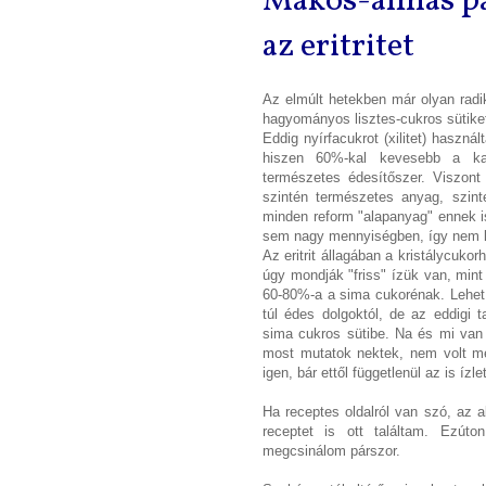
Mákos-almás pa
az eritritet
Az elmúlt hetekben már olyan radi
hagyományos lisztes-cukros sütike
Eddig nyírfacukrot (xilitet) haszná
hiszen 60%-kal kevesebb a kal
természetes édesítőszer. Viszont 
szintén természetes anyag, szinte
minden reform "alapanyag" ennek i
sem nagy mennyiségben, így nem k
Az eritrit állagában a kristálycuko
úgy mondják "friss" ízük van, mint 
60-80%-a a sima cukorénak. Lehet
túl édes dolgoktól, de az eddigi 
sima cukros sütibe. Na és mi van 
most mutatok nektek, nem volt mel
igen, bár ettől függetlenül az is ízlet
Ha receptes oldalról van szó, az 
receptet is ott találtam. Ezú
megcsinálom párszor.