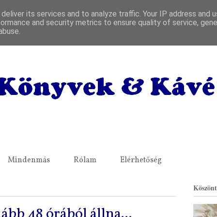
deliver its services and to analyze traffic. Your IP address and 
formance and security metrics to ensure quality of service, gen
abuse.
Mindenmás
Rólam
Elérhetőség
Köszönt
ább 48 órából állna...