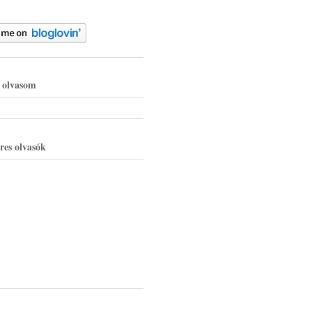
g olvasom
res olvasók