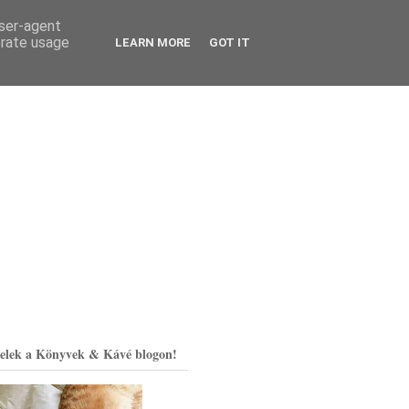
user-agent
erate usage
LEARN MORE
GOT IT
elek a Könyvek & Kávé blogon!