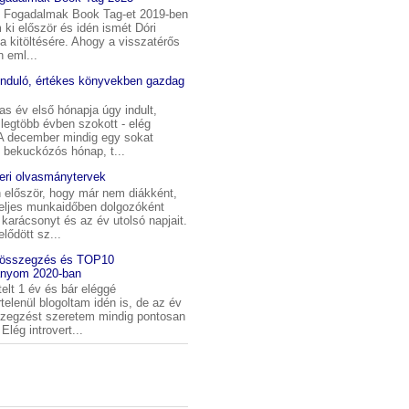
i Fogadalmak Book Tag-et 2019-ben
m ki először és idén ismét Dóri
t a kitöltésére. Ahogy a visszatérős
 eml...
induló, értékes könyvekben gazdag
s év első hónapja úgy indult,
legtöbb évben szokott - elég
 A december mindig egy sokat
 bekuckózós hónap, t...
ri olvasmánytervek
 először, hogy már nem diákként,
eljes munkaidőben dolgozóként
karácsonyt és az év utolsó napjait.
elődött sz...
 összegzés és TOP10
nyom 2020-ban
telt 1 év és bár eléggé
telenül blogoltam idén is, de az év
szegzést szeretem mindig pontosan
Elég introvert...