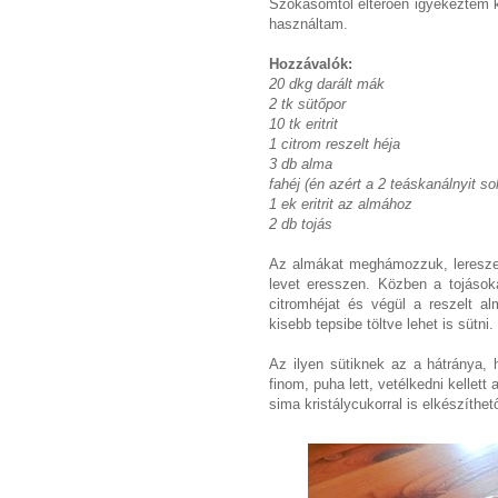
Szokásomtól eltérően igyekeztem köve
használtam.
Hozzávalók:
20 dkg darált mák
2 tk sütőpor
10 tk eritrit
1 citrom reszelt héja
3 db alma
fahéj (én azért a 2 teáskanálnyit so
1 ek eritrit az almához
2 db tojás
Az almákat meghámozzuk, lereszelj
levet eresszen. Közben a tojásoka
citromhéjat és végül a reszelt al
kisebb tepsibe töltve lehet is sütn
Az ilyen sütiknek az a hátránya,
finom, puha lett, vetélkedni kellet
sima kristálycukorral is elkészíthető