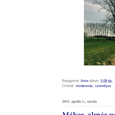
Bejegyezte:
Anna
dátum:
5:09 du.
Címkék:
mindenmás
,
személyes
2015. április 1., szerda