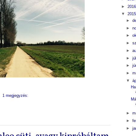
►
201
▼
201
►
d
►
n
►
o
►
s
►
a
►
jú
►
j
►
m
▼
áp
Ha
1 megjegyzés:
Má
►
m
►
f
►
j