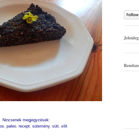
Jelenle
Rendsze
Nincsenek megjegyzések:
os
,
paleo
,
recept
,
sütemény
,
süti
,
xilit