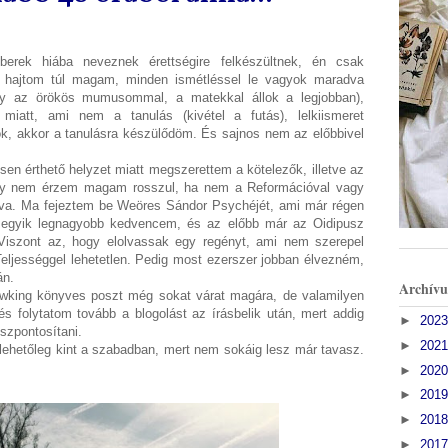
erek hiába neveznek érettségire felkészültnek, én csak
hajtom túl magam, minden ismétléssel le vagyok maradva
y az örökös mumusommal, a matekkal állok a legjobban),
miatt, ami nem a tanulás (kivétel a futás), lelkiismeret
ok, akkor a tanulásra készülődöm. És sajnos nem az előbbivel
esen érthető helyzet miatt megszerettem a kötelezők, illetve az
gy nem érzem magam rosszul, ha nem a Reformációval vagy
lva. Ma fejeztem be Weöres Sándor Psychéjét, ami már régen
z egyik legnagyobb kedvencem, és az előbb már az Oidipusz
Viszont az, hogy elolvassak egy regényt, ami nem szerepel
ljességgel lehetetlen. Pedig most ezerszer jobban élvezném,
ján.
Archív
wking könyves poszt még sokat várat magára, de valamilyen
 folytatom tovább a blogolást az írásbelik után, mert addig
►
202
sszpontosítani.
►
202
 lehetőleg kint a szabadban, mert nem sokáig lesz már tavasz.
►
202
►
201
►
201
►
201