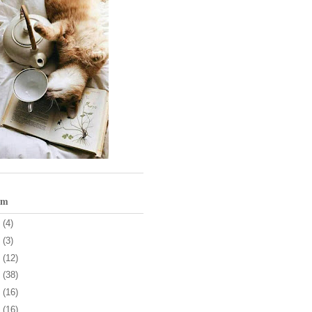
um
3
(4)
1
(3)
0
(12)
9
(38)
8
(16)
7
(16)