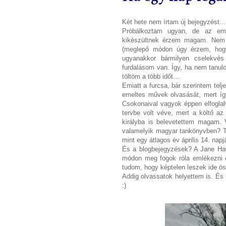
Két hete nem írtam új bejegyzést...
Próbálkoztam ugyan, de az emb
kikészültnek érzem magam. Nem 
(meglepő módon úgy érzem, hog
ugyanakkor bármilyen cselekvés 
furdalásom van. Így, ha nem tanul
töltöm a több időt...
Emiatt a furcsa, bár szerintem telj
emeltes művek olvasását, mert í
Csokonaival vagyok éppen elfogla
tervbe volt véve, mert a költő a
királyba is belevetettem magam. 
valamelyik magyar tankönyvben? Te
mint egy átlagos év április 14. nap
És a blogbejegyzések? A Jane Ha
módon meg fogok róla emlékezni és
tudom, hogy képtelen leszek ide ö
Addig olvassatok helyettem is. És
:)