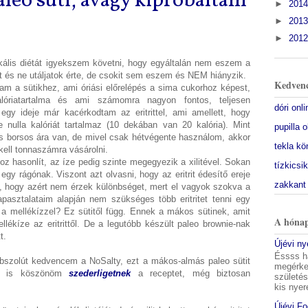
leo süti, avagy kipróbáltam
►
201
►
201
►
201
kális diétát igyekszem követni, hogy egyáltalán nem eszem a
t és ne utáljatok érte, de csokit sem eszem és NEM hiányzik.
Kedvenc
ltam a sütikhez, ami óriási előrelépés a sima cukorhoz képest,
óriatartalma és ami számomra nagyon fontos, teljesen
dóri onl
egy ideje már kacérkodtam az eritrittel, ami amellett, hogy
 nulla kalóriát tartalmaz (10 dekában van 20 kalória). Mint
pupilla 
s borsos ára van, de mivel csak hétvégente használom, akkor
tekla kö
ell tonnaszámra vásárolni.
rhoz hasonlít, az íze pedig szinte megegyezik a xilitével. Sokan
tízkicsi
egy rágónak. Viszont azt olvasni, hogy az eritrit édesítő ereje
zakkant
, hogy azért nem érzek különbséget, mert el vagyok szokva a
tapasztalataim alapján nem szükséges több eritritet tenni egy
a mellékízzel? Ez sütitől függ. Ennek a mákos sütinek, amit
A hónap
lékíze az eritrittől. De a legutóbb készült paleo brownie-nak
t.
Újévi n
Éssss h
abszolút kedvencem a NoSalty, ezt a mákos-almás paleo sütit
megérkez
ton is köszönöm
szederligetnek
a receptet, még biztosan
születés
kis nyer
Újévi F