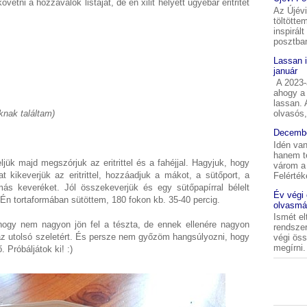
tni a hozzávalók listáját, de én xilit helyett ugyebár eritritet
Az Újév
töltötte
inspirál
posztban
Lassan 
január
A 2023-a
ahogy a 
lassan.
knak találtam)
olvasós,
Decembe
Idén van
hanem t
ük majd megszórjuk az eritrittel és a fahéjjal. Hagyjuk, hogy
várom a 
t kikeverjük az eritrittel, hozzáadjuk a mákot, a sütőport, a
Felérték
más keveréket. Jól összekeverjük és egy sütőpapírral bélelt
Év végi
i. Én tortaformában sütöttem, 180 fokon kb. 35-40 percig.
olvasmá
Ismét el
 hogy nem nagyon jön fel a tészta, de ennek ellenére nagyon
rendszer
t az utolsó szeletért. És persze nem győzöm hangsúlyozni, hogy
végi ös
megírni. 
. Próbáljátok ki! :)