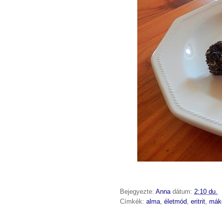
Bejegyezte:
Anna
dátum:
2:10 du.
Címkék:
alma
,
életmód
,
eritrit
,
mák