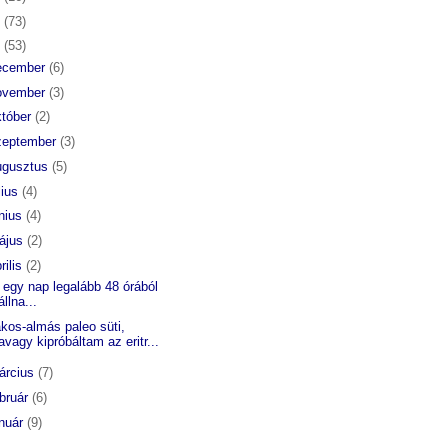
6
(73)
5
(53)
ecember
(6)
ovember
(3)
któber
(2)
zeptember
(3)
ugusztus
(5)
lius
(4)
únius
(4)
ájus
(2)
rilis
(2)
 egy nap legalább 48 órából
állna...
kos-almás paleo süti,
avagy kipróbáltam az eritr...
árcius
(7)
ebruár
(6)
anuár
(9)