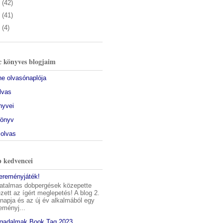
4
(42)
3
(41)
2
(4)
 könyves blogjaim
ine olvasónaplója
olvas
nyvei
könyv
 olvas
 kedvencei
yereményjáték!
atalmas dobpergések közepette
ett az ígért meglepetés! A blog 2.
napja és az új év alkalmából egy
eményj...
ogadalmak Book Tag 2023