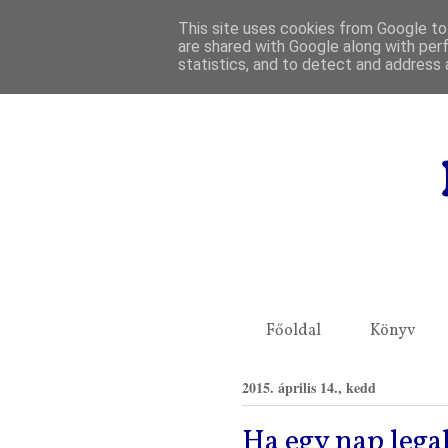
This site uses cookies from Google to 
are shared with Google along with per
statistics, and to detect and address 
Főoldal
Könyv
2015. április 14., kedd
Ha egy nap legal