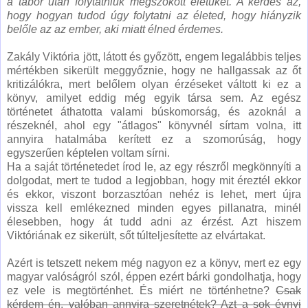
a tábor után folytatniuk megszokott életüket. A kérdés az,
hogy hogyan tudod úgy folytatni az életed, hogy hiányzik
belőle az az ember, aki miatt élned érdemes.
Zakály Viktória jött, látott és győzött, engem legalábbis teljes
mértékben sikerült meggyőznie, hogy ne hallgassak az őt
kritizálókra, mert belőlem olyan érzéseket váltott ki ez a
könyv, amilyet eddig még egyik társa sem. Az egész
történetet áthatotta valami búskomorság, és azoknál a
részeknél, ahol egy "átlagos" könyvnél sírtam volna, itt
annyira hatalmába kerített ez a szomorúság, hogy
egyszerűen képtelen voltam sírni.
Ha a saját történetedet írod le, az egy részről megkönnyíti a
dolgodat, mert te tudod a legjobban, hogy mit éreztél ekkor
és ekkor, viszont borzasztóan nehéz is lehet, mert újra
vissza kell emlékezned minden egyes pillanatra, minél
élesebben, hogy át tudd adni az érzést. Azt hiszem
Viktóriának ez sikerült, sőt túlteljesítette az elvártakat.
Azért is tetszett nekem még nagyon ez a könyv, mert ez egy
magyar valóságról szól, éppen ezért bárki gondolhatja, hogy
ez vele is megtörténhet. És miért ne történhetne?
Csak
kérdem én, valóban annyira szeretnétek? Azt a sok évnyi