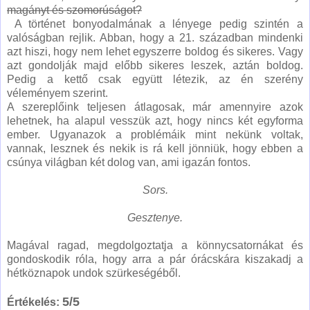
magányt és szomorúságot?
A történet bonyodalmának a lényege pedig szintén a
valóságban rejlik. Abban, hogy a 21. században mindenki
azt hiszi, hogy nem lehet egyszerre boldog és sikeres. Vagy
azt gondolják majd előbb sikeres leszek, aztán boldog.
Pedig a kettő csak együtt létezik, az én szerény
véleményem szerint.
A szereplőink teljesen átlagosak, már amennyire azok
lehetnek, ha alapul vesszük azt, hogy nincs két egyforma
ember. Ugyanazok a problémáik mint nekünk voltak,
vannak, lesznek és nekik is rá kell jönniük, hogy ebben a
csúnya világban két dolog van, ami igazán fontos.
Sors.
Gesztenye.
Magával ragad, megdolgoztatja a könnycsatornákat és
gondoskodik róla, hogy arra a pár órácskára kiszakadj a
hétköznapok undok szürkeségéből.
5/5
Értékelés: