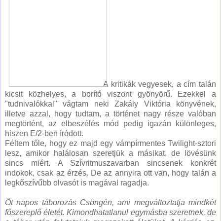
A kritikák vegyesek, a cím talán
kicsit közhelyes, a borító viszont gyönyörű. Ezekkel a
"tudnivalókkal" vágtam neki Zakály Viktória könyvének,
illetve azzal, hogy tudtam, a történet nagy része valóban
megtörtént, az elbeszélés mód pedig igazán különleges,
hiszen E/2-ben íródott.
Féltem tőle, hogy ez majd egy vámpírmentes Twilight-sztori
lesz, amikor halálosan szeretjük a másikat, de lövésünk
sincs miért. A Szívritmuszavarban sincsenek konkrét
indokok, csak az érzés. De az annyira ott van, hogy talán a
legkőszívűbb olvasót is magával ragadja.
Öt napos táborozás Csöngén, ami megváltoztatja mindkét
főszereplő életét. Kimondhatatlanul egymásba szeretnek, de