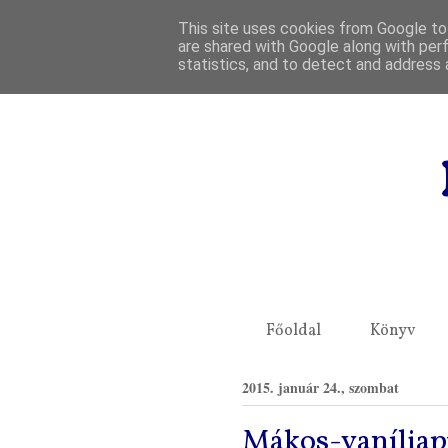
This site uses cookies from Google to 
are shared with Google along with per
statistics, and to detect and address 
Főoldal
Könyv
2015. január 24., szombat
Mákos-vaníliap