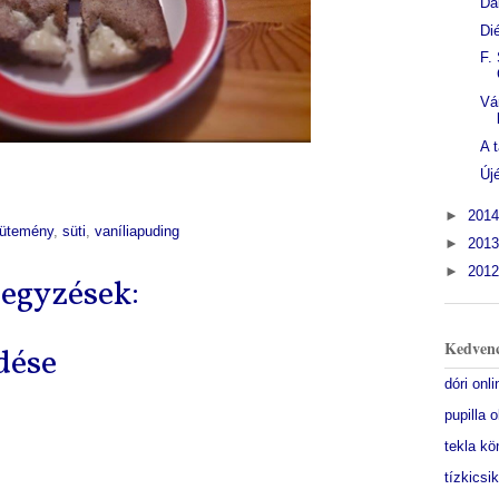
Da
Di
F.
Vá
A 
Új
►
201
ütemény
,
süti
,
vaníliapuding
►
201
►
201
egyzések:
Kedvenc
dése
dóri onl
pupilla 
tekla kö
tízkicsi