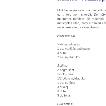
Múlt hétvégén valami almás sütit s
ez a terv nem sikerült. De hétv
füzetemet (amiben 10 receptből
mérlegelés után, hogy a család ka
végül erre esett a választásom.
Hozzávalók:
Vaníliapudinghoz:
1 cs. vaníliás pudingpor
3 dl tej
2 ek. nyírfacukor
Sütihez:
2 bögre liszt
12 dkg mák
1/2 bögre nyírfacukor
1 cs. sütőpor
3 dl olaj
3 dl tej
3 db tojás
Elkészítés: