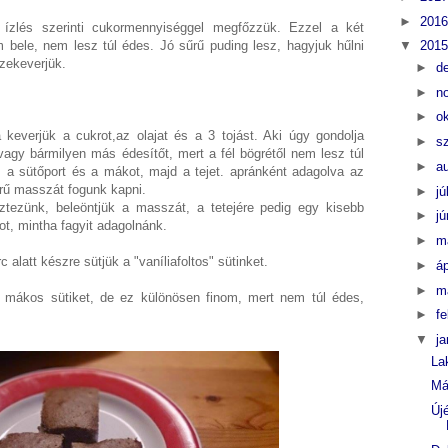
►
201
s ízlés szerinti cukormennyiséggel megfőzzük. Ezzel a két
m bele, nem lesz túl édes. Jó sűrű puding lesz, hagyjuk hűlni
▼
201
zekeverjük.
►
d
►
n
►
o
keverjük a cukrot,az olajat és a 3 tojást. Aki úgy gondolja
►
s
vagy bármilyen más édesítőt, mert a fél bögrétől nem lesz túl
►
a
, a sütőport és a mákot, majd a tejet. apránként adagolva az
rű masszát fogunk kapni.
►
jú
sztezünk, beleöntjük a masszát, a tetejére pedig egy kisebb
►
j
got, mintha fagyit adagolnánk.
►
m
 alatt készre sütjük a "vaníliafoltos" sütinket.
►
áp
►
m
 mákos sütiket, de ez különösen finom, mert nem túl édes,
►
f
▼
j
La
Má
Új