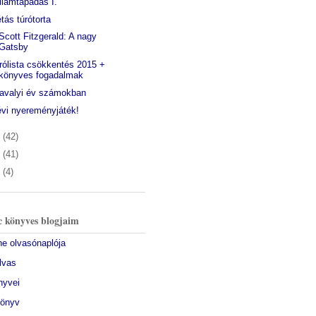
llamtapadás I.
étás túrótorta
 Scott Fitzgerald: A nagy
Gatsby
rólista csökkentés 2015 +
könyves fogadalmak
tavalyi év számokban
évi nyereményjáték!
4
(42)
3
(41)
2
(4)
 könyves blogjaim
ine olvasónaplója
olvas
nyvei
könyv