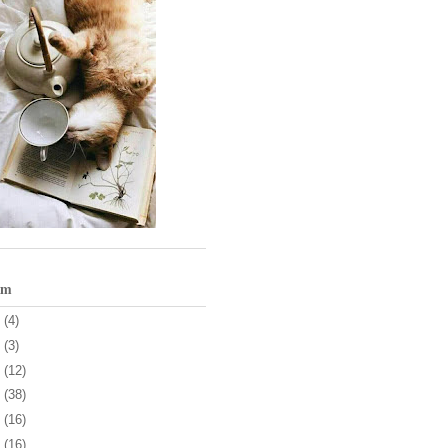
um
3
(4)
1
(3)
0
(12)
9
(38)
8
(16)
7
(16)