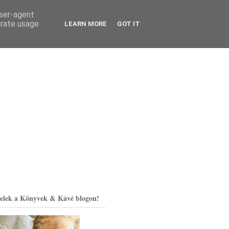
user-agent
erate usage
LEARN MORE
GOT IT
elek a Könyvek & Kávé blogon!