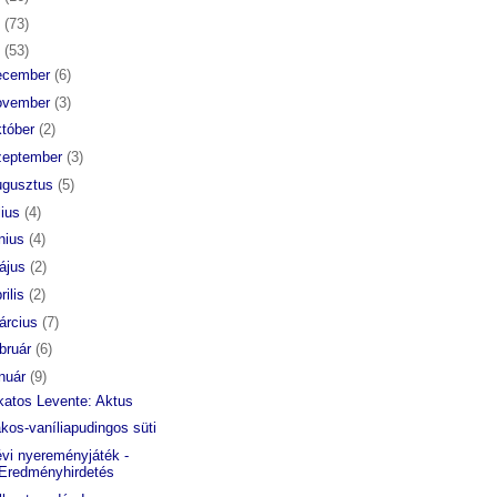
6
(73)
5
(53)
ecember
(6)
ovember
(3)
któber
(2)
zeptember
(3)
ugusztus
(5)
lius
(4)
únius
(4)
ájus
(2)
rilis
(2)
árcius
(7)
ebruár
(6)
anuár
(9)
katos Levente: Aktus
kos-vaníliapudingos süti
évi nyereményjáték -
Eredményhirdetés