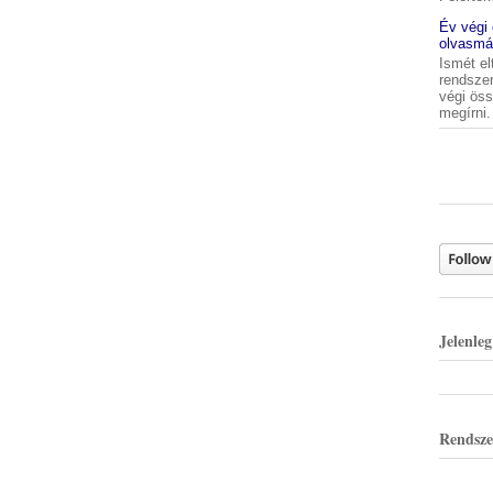
Év végi
olvasmá
Ismét el
rendszer
végi ös
megírni. 
Jelenle
Rendsze