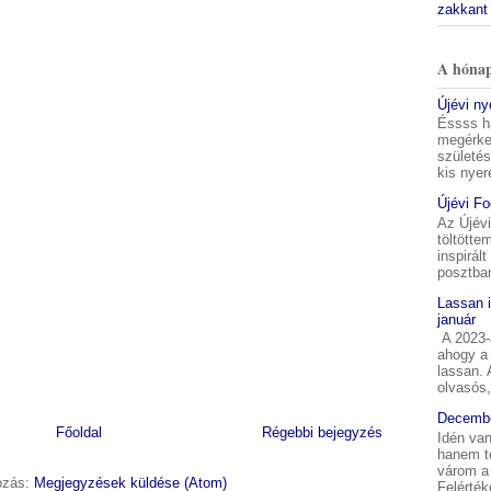
zakkant
A hónap
Újévi n
Éssss h
megérkez
születés
kis nyer
Újévi F
Az Újév
töltötte
inspirál
posztban
Lassan 
január
A 2023-a
ahogy a 
lassan.
olvasós,
Decembe
Főoldal
Régebbi bejegyzés
Idén van
hanem t
várom a 
kozás:
Megjegyzések küldése (Atom)
Felérték