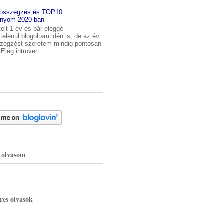
 összegzés és TOP10
nyom 2020-ban
telt 1 év és bár eléggé
telenül blogoltam idén is, de az év
szegzést szeretem mindig pontosan
Elég introvert...
g olvasom
res olvasók