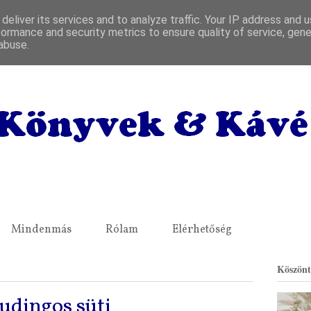
deliver its services and to analyze traffic. Your IP address and 
formance and security metrics to ensure quality of service, gen
abuse.
Mindenmás
Rólam
Elérhetőség
Köszönt
udingos süti