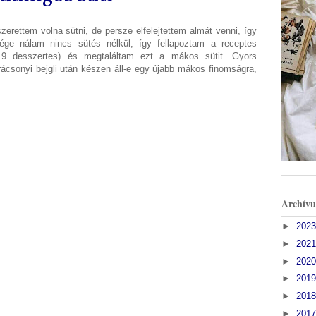
zerettem volna sütni, de persze elfelejtettem almát venni, így
ége nálam nincs sütés nélkül, így fellapoztam a receptes
 9 desszertes) és megtaláltam ezt a mákos sütit. Gyors
rácsonyi bejgli után készen áll-e egy újabb mákos finomságra,
Archív
►
202
►
202
►
202
►
201
►
201
►
201