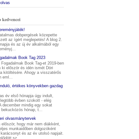
 olvas
 kedvencei
yereményjáték!
atalmas dobpergések közepette
ett az ígért meglepetés! A blog 2.
napja és az új év alkalmából egy
eményj...
ogadalmak Book Tag 2023
i Fogadalmak Book Tag-et 2019-ben
m ki először és idén ismét Dóri
t a kitöltésére. Ahogy a visszatérős
 eml...
induló, értékes könyvekben gazdag
s év első hónapja úgy indult,
legtöbb évben szokott - elég
 A december mindig egy sokat
 bekuckózós hónap, t...
ri olvasmánytervek
 először, hogy már nem diákként,
eljes munkaidőben dolgozóként
karácsonyt és az év utolsó napjait.
elődött sz...