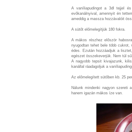
A vaníliapudingot a 3dl tejjel é
evőkanálnyival, amennyit én tette
ameddig a massza hozzávalóit öss
A sütőt előmelegítjük 180 fokra.
A mákos részhez először habosra 
nyugodtan tehet bele több cukrot, 
édes. Ezután hozzáadjuk a lisztet
egészet összekeverjük. Nem túl sű
A nagyobb tepsit kivajazunk, kili
kanállal ráadagoljuk a vaníliapudin
Az előmelegített sütőben kb. 25 perc
Nálunk mindenki nagyon szereti a
hanem igazán mákos íze van.