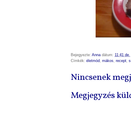
Bejegyezte:
Anna
dátum:
11:41 de.
Címkék:
életmód
,
mákos
,
recept
,
s
Nincsenek megj
Megjegyzés kül