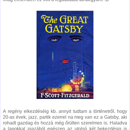
A regény elkezdéséig kb. annyit tudtam a történetről, hogy
20-as évek, jazz, partik ezerrel na meg van ez a Gatsby, aki
rohadt gazdag és hozzá még őrülten szerelmes is. Haladva
a lapokkal igazából egészen az utolsó két bekezdésig is