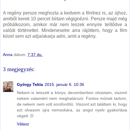
*
A regény persze meghozta a kedvem a filmhez is, az újhoz,
amiből kerek 10 percet bírtam végignézni. Persze majd még
próbálkozom, amikor már nem leszek ennyire telítődve a
valódi történettel. Mindenesetre arra rájöttem, hogy a film
közel sem azt adja/akarja adni, amit a regény.
Anna
dátum:
7:37 du.
3 megjegyzés:
György Tekla
2015. január 6. 10:36
Nekem is tetszett a könyv, decemberben olvastam, viszont
nekem valamiért nem meghatározó. Fontos műnek tartom,
de nekem nem volt sorsfordító. Viszont azt találtam ki, hogy
ezt olvasom újra nemsokára, az angol nyelv gyakorlása
végett :D
Válasz