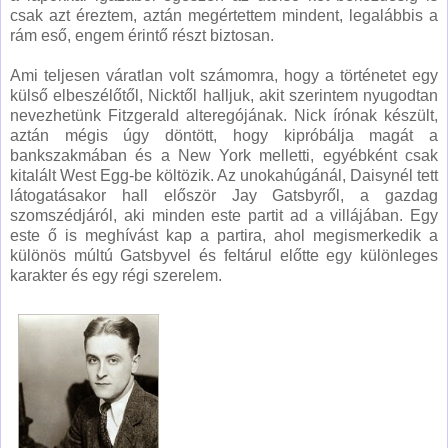
csak azt éreztem, aztán megértettem mindent, legalábbis a
rám eső, engem érintő részt biztosan.
Ami teljesen váratlan volt számomra, hogy a történetet egy
külső elbeszélőtől, Nicktől halljuk, akit szerintem nyugodtan
nevezhetünk Fitzgerald alteregójának. Nick írónak készült,
aztán mégis úgy döntött, hogy kipróbálja magát a
bankszakmában és a New York melletti, egyébként csak
kitalált West Egg-be költözik. Az unokahúgánál, Daisynél tett
látogatásakor hall először Jay Gatsbyről, a gazdag
szomszédjáról, aki minden este partit ad a villájában. Egy
este ő is meghívást kap a partira, ahol megismerkedik a
különös múltú Gatsbyvel és feltárul előtte egy különleges
karakter és egy régi szerelem.