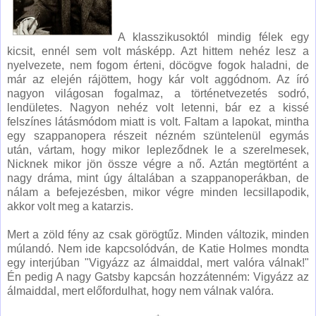
A klasszikusoktól mindig félek egy
kicsit, ennél sem volt másképp. Azt hittem nehéz lesz a
nyelvezete, nem fogom érteni, döcögve fogok haladni, de
már az elején rájöttem, hogy kár volt aggódnom. Az író
nagyon világosan fogalmaz, a történetvezetés sodró,
lendületes. Nagyon nehéz volt letenni, bár ez a kissé
felszínes látásmódom miatt is volt. Faltam a lapokat, mintha
egy szappanopera részeit nézném szüntelenül egymás
után, vártam, hogy mikor lepleződnek le a szerelmesek,
Nicknek mikor jön össze végre a nő. Aztán megtörtént a
nagy dráma, mint úgy általában a szappanoperákban, de
nálam a befejezésben, mikor végre minden lecsillapodik,
akkor volt meg a katarzis.
Mert a zöld fény az csak görögtűz. Minden változik, minden
múlandó. Nem ide kapcsolódván, de Katie Holmes mondta
egy interjúban "Vigyázz az álmaiddal, mert valóra válnak!"
Én pedig A nagy Gatsby kapcsán hozzátenném: Vigyázz az
álmaiddal, mert előfordulhat, hogy nem válnak valóra.