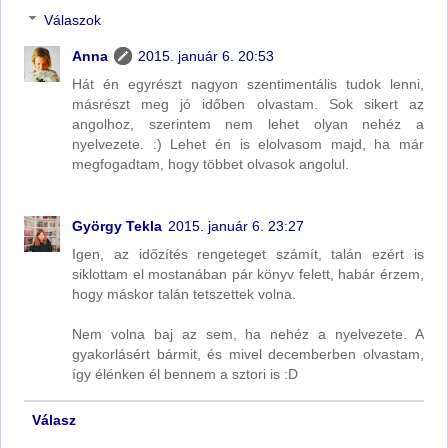
Válaszok
Anna
2015. január 6. 20:53
Hát én egyrészt nagyon szentimentális tudok lenni,
másrészt meg jó időben olvastam. Sok sikert az
angolhoz, szerintem nem lehet olyan nehéz a
nyelvezete. :) Lehet én is elolvasom majd, ha már
megfogadtam, hogy többet olvasok angolul.
György Tekla
2015. január 6. 23:27
Igen, az időzítés rengeteget számít, talán ezért is
siklottam el mostanában pár könyv felett, habár érzem,
hogy máskor talán tetszettek volna.
Nem volna baj az sem, ha nehéz a nyelvezete. A
gyakorlásért bármit, és mivel decemberben olvastam,
így élénken él bennem a sztori is :D
Válasz