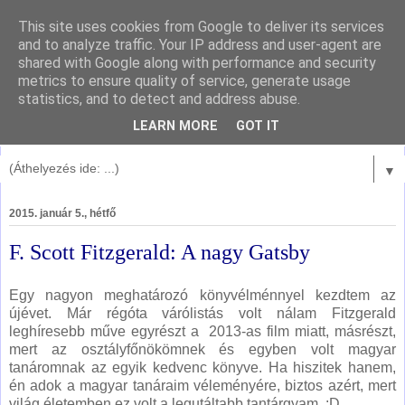
This site uses cookies from Google to deliver its services
and to analyze traffic. Your IP address and user-agent are
shared with Google along with performance and security
metrics to ensure quality of service, generate usage
statistics, and to detect and address abuse.
LEARN MORE
GOT IT
▼
2015. január 5., hétfő
F. Scott Fitzgerald: A nagy Gatsby
Egy nagyon meghatározó könyvélménnyel kezdtem az
újévet. Már régóta várólistás volt nálam Fitzgerald
leghíresebb műve egyrészt a 2013-as film miatt, másrészt,
mert az osztályfőnökömnek és egyben volt magyar
tanáromnak az egyik kedvenc könyve. Ha hiszitek hanem,
én adok a magyar tanáraim véleményére, biztos azért, mert
világ életemben ez volt a legutáltabb tantárgyam. :D