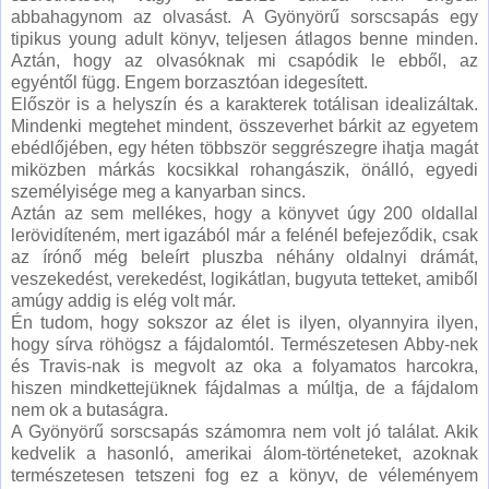
abbahagynom az olvasást. A Gyönyörű sorscsapás egy
tipikus young adult könyv, teljesen átlagos benne minden.
Aztán, hogy az olvasóknak mi csapódik le ebből, az
egyéntől függ. Engem borzasztóan idegesített.
Először is a helyszín és a karakterek totálisan idealizáltak.
Mindenki megtehet mindent, összeverhet bárkit az egyetem
ebédlőjében, egy héten többször seggrészegre ihatja magát
miközben márkás kocsikkal rohangászik, önálló, egyedi
személyisége meg a kanyarban sincs.
Aztán az sem mellékes, hogy a könyvet úgy 200 oldallal
lerövidíteném, mert igazából már a felénél befejeződik, csak
az írónő még beleírt pluszba néhány oldalnyi drámát,
veszekedést, verekedést, logikátlan, bugyuta tetteket, amiből
amúgy addig is elég volt már.
Én tudom, hogy sokszor az élet is ilyen, olyannyira ilyen,
hogy sírva röhögsz a fájdalomtól. Természetesen Abby-nek
és Travis-nak is megvolt az oka a folyamatos harcokra,
hiszen mindkettejüknek fájdalmas a múltja, de a fájdalom
nem ok a butaságra.
A Gyönyörű sorscsapás számomra nem volt jó találat. Akik
kedvelik a hasonló, amerikai álom-történeteket, azoknak
természetesen tetszeni fog ez a könyv, de véleményem