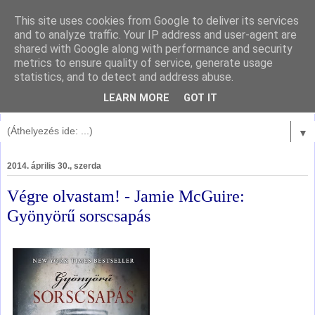
This site uses cookies from Google to deliver its services
and to analyze traffic. Your IP address and user-agent are
shared with Google along with performance and security
metrics to ensure quality of service, generate usage
statistics, and to detect and address abuse.
LEARN MORE
GOT IT
▼
2014. április 30., szerda
Végre olvastam! - Jamie McGuire:
Gyönyörű sorscsapás