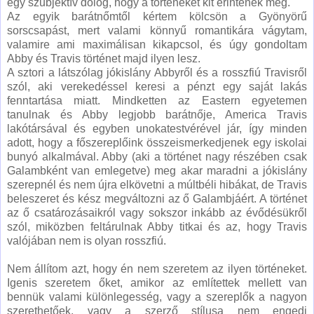
egy szubjektív dolog, hogy a történeket kit érintenek meg.
Az egyik barátnőmtől kértem kölcsön a Gyönyörű
sorscsapást, mert valami könnyű romantikára vágytam,
valamire ami maximálisan kikapcsol, és úgy gondoltam
Abby és Travis történet majd ilyen lesz.
A sztori a látszólag jókislány Abbyről és a rosszfiú Travisről
szól, aki verekedéssel keresi a pénzt egy saját lakás
fenntartása miatt. Mindketten az Eastern egyetemen
tanulnak és Abby legjobb barátnője, America Travis
lakótársával és egyben unokatestvérével jár, így minden
adott, hogy a főszereplőink összeismerkedjenek egy iskolai
bunyó alkalmával. Abby (aki a történet nagy részében csak
Galambként van emlegetve) meg akar maradni a jókislány
szerepnél és nem újra elkövetni a múltbéli hibákat, de Travis
beleszeret és kész megváltozni az ő Galambjáért. A történet
az ő csatározásaikról vagy sokszor inkább az évődésükről
szól, miközben feltárulnak Abby titkai és az, hogy Travis
valójában nem is olyan rosszfiú.
Nem állítom azt, hogy én nem szeretem az ilyen történeket.
Igenis szeretem őket, amikor az említettek mellett van
bennük valami különlegesség, vagy a szereplők a nagyon
szerethetőek, vagy a szerző stílusa nem engedi