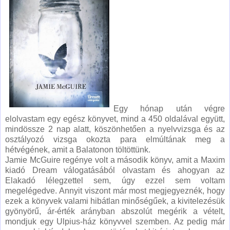
Egy hónap után végre
elolvastam egy egész könyvet, mind a 450 oldalával együtt,
mindössze 2 nap alatt, köszönhetően a nyelvvizsga és az
osztályozó vizsga okozta para elmúltának meg a
hétvégének, amit a Balatonon töltöttünk.
Jamie McGuire regénye volt a második könyv, amit a Maxim
kiadó Dream válogatásából olvastam és ahogyan az
Elakadó lélegzettel sem, úgy ezzel sem voltam
megelégedve. Annyit viszont már most megjegyeznék, hogy
ezek a könyvek valami hibátlan minőségűek, a kivitelezésük
gyönyörű, ár-érték arányban abszolút megérik a vételt,
mondjuk egy Ulpius-ház könyvvel szemben. Az pedig már