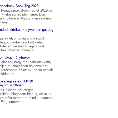
ogadalmak Book Tag 2023
i Fogadalmak Book Tag-et 2019-ben
m ki először és idén ismét Dóri
t a kitöltésére. Ahogy a visszatérős
 eml...
induló, értékes könyvekben gazdag
s év első hónapja úgy indult,
legtöbb évben szokott - elég
 A december mindig egy sokat
 bekuckózós hónap, t...
ri olvasmánytervek
 először, hogy már nem diákként,
eljes munkaidőben dolgozóként
karácsonyt és az év utolsó napjait.
elődött sz...
 összegzés és TOP10
nyom 2020-ban
telt 1 év és bár eléggé
telenül blogoltam idén is, de az év
szegzést szeretem mindig pontosan
Elég introvert...