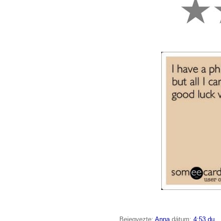
Bejegyezte:
Anna
dátum:
4:53 du.