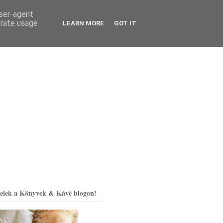
user-agent
erate usage
LEARN MORE
GOT IT
elek a Könyvek & Kávé blogon!