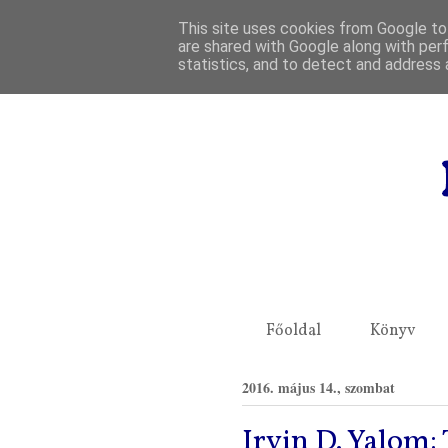
This site uses cookies from Google to 
are shared with Google along with per
statistics, and to detect and address 
Főoldal
Könyv
2016. május 14., szombat
Irvin D. Yalom: