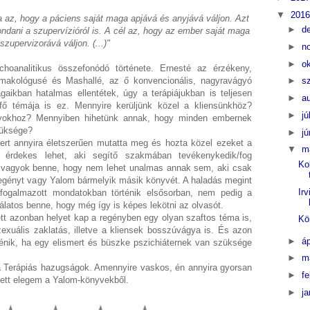
▼
201
ja az, hogy a páciens saját maga apjává és anyjává váljon. Azt
►
d
ndani a szupervízióról is. A cél az, hogy az ember saját maga
szupervizorává váljon. (...)"
►
n
►
o
hoanalitikus összefonódó története. Ernesté az érzékeny,
rmakológusé és Mashallé, az ő konvencionális, nagyravágyó
►
s
gaikban hatalmas ellentétek, úgy a terápiájukban is teljesen
►
a
fő témája is ez. Mennyire kerüljünk közel a kliensünkhöz?
►
jú
lyokhoz? Mennyiben hihetünk annak, hogy minden embernek
züksége?
►
j
ert annyira életszerűen mutatta meg és hozta közel ezeket a
▼
m
 érdekes lehet, aki segítő szakmában tevékenykedik/fog
Ko
 vagyok benne, hogy nem lehet unalmas annak sem, aki csak
 regényt vagy Yalom bármelyik másik könyvét. A haladás megint
Ir
fogalmazott mondatokban történik elsősorban, nem pedig a
álatos benne, hogy még így is képes lekötni az olvasót.
ett azonban helyet kap a regényben egy olyan szaftos téma is,
Kö
zexuális zaklatás, illetve a kliensek bosszúvágya is. És azon
►
áp
ténik, ha egy elismert és büszke pszichiáternek van szüksége
►
m
a Terápiás hazugságok. Amennyire vaskos, én annyira gyorsan
►
f
ett elegem a Yalom-könyvekből.
►
j