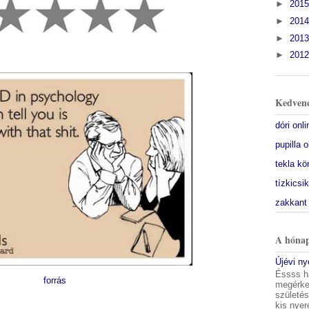
►
201
►
201
►
201
►
201
Kedvenc
dóri onl
pupilla 
tekla kö
tízkicsi
zakkant
A hónap
Újévi n
Éssss h
forrás
megérkez
születés
kis nyer