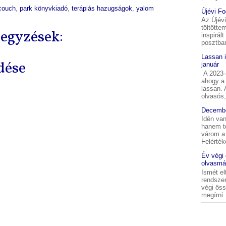
 couch
,
park könyvkiadó
,
terápiás hazugságok
,
yalom
Újévi F
Az Újév
töltötte
egyzések:
inspirál
posztban
Lassan 
dése
január
A 2023-a
ahogy a 
lassan.
olvasós,
Decembe
Idén van
hanem t
várom a 
Felérték
Év végi
olvasmá
Ismét el
rendszer
végi ös
megírni. 