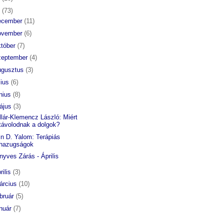
6
(73)
ecember
(11)
ovember
(6)
któber
(7)
zeptember
(4)
ugusztus
(3)
lius
(6)
únius
(8)
ájus
(3)
llár-Klemencz László: Miért
távolodnak a dolgok?
vin D. Yalom: Terápiás
hazugságok
nyves Zárás - Április
rilis
(3)
árcius
(10)
ebruár
(5)
anuár
(7)