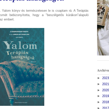
D. Yalom könyv és természetesen le is csaptam rá. A Terápiás
ismét bebizonyította, hogy a "beszélgetős kúrákon"alapuló
 az embert.
Archív
►
202
►
202
►
202
►
201
►
201
►
201