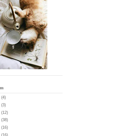
um
3
(4)
1
(3)
0
(12)
9
(38)
8
(16)
7
(16)