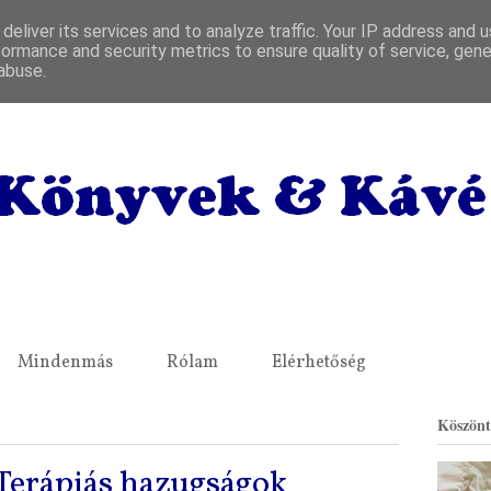
deliver its services and to analyze traffic. Your IP address and 
formance and security metrics to ensure quality of service, gen
abuse.
Mindenmás
Rólam
Elérhetőség
Köszönt
 Terápiás hazugságok