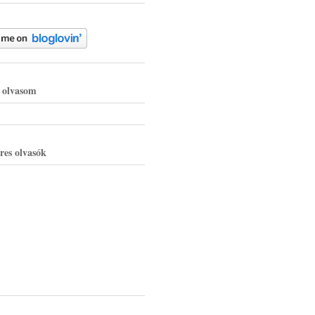
g olvasom
res olvasók