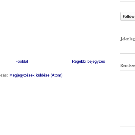
Jelenle
Főoldal
Régebbi bejegyzés
Rendsze
kozás:
Megjegyzések küldése (Atom)