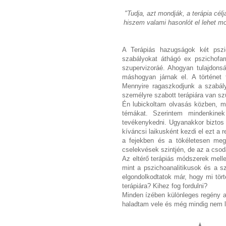
"Tudja, azt mondják, a terápia cél
hiszem valami hasonlót el lehet mo
A Terápiás hazugságok két pszic
szabályokat áthágó ex pszichofa
szupervizoráé. Ahogyan tulajdonsá
máshogyan járnak el. A történet 
Mennyire ragaszkodjunk a szabá
személyre szabott terápiára van s
Én lubickoltam olvasás közben, m
témákat. Szerintem mindenkinek
tevékenykedni. Ugyanakkor biztos
kíváncsi laikusként kezdi el ezt a
a fejekben és a tökéletesen meg
cselekvések szintjén, de az a csod
Az eltérő terápiás módszerek mell
mint a pszichoanalitikusok és a s
elgondolkodtatok már, hogy mi tör
terápiára? Kihez fog fordulni?
Minden ízében különleges regény 
haladtam vele és még mindig nem l