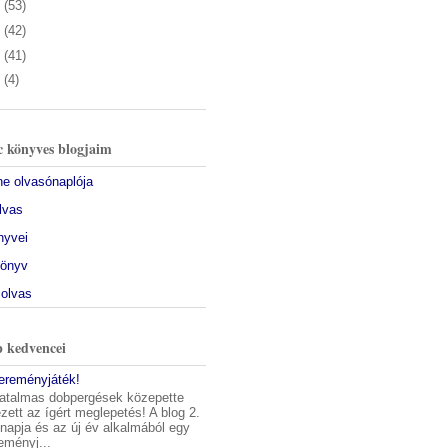
5
(53)
4
(42)
3
(41)
2
(4)
 könyves blogjaim
ine olvasónaplója
olvas
nyvei
könyv
 olvas
 kedvencei
yereményjáték!
atalmas dobpergések közepette
ett az ígért meglepetés! A blog 2.
napja és az új év alkalmából egy
eményj...