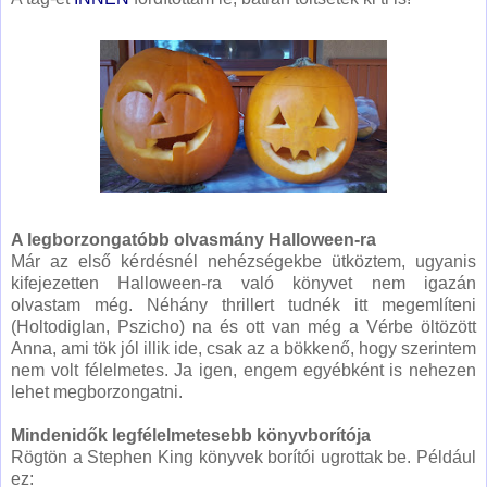
A legborzongatóbb olvasmány Halloween-ra
Már az első kérdésnél nehézségekbe ütköztem, ugyanis
kifejezetten Halloween-ra való könyvet nem igazán
olvastam még. Néhány thrillert tudnék itt megemlíteni
(Holtodiglan, Pszicho) na és ott van még a Vérbe öltözött
Anna, ami tök jól illik ide, csak az a bökkenő, hogy szerintem
nem volt félelmetes. Ja igen, engem egyébként is nehezen
lehet megborzongatni.
Mindenidők legfélelmetesebb könyvborítója
Rögtön a Stephen King könyvek borítói ugrottak be. Például
ez: