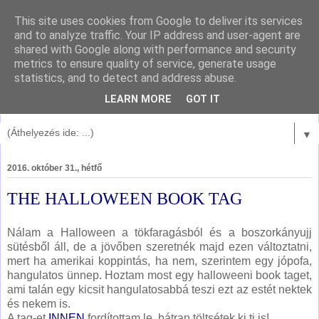
This site uses cookies from Google to deliver its services
and to analyze traffic. Your IP address and user-agent are
shared with Google along with performance and security
metrics to ensure quality of service, generate usage
statistics, and to detect and address abuse.
LEARN MORE
GOT IT
▼
2016. október 31., hétfő
THE HALLOWEEN BOOK TAG
Nálam a Halloween a tökfaragásból és a boszorkányujj
sütésből áll, de a jövőben szeretnék majd ezen változtatni,
mert ha amerikai koppintás, ha nem, szerintem egy jópofa,
hangulatos ünnep. Hoztam most egy halloweeni book taget,
ami talán egy kicsit hangulatosabbá teszi ezt az estét nektek
és nekem is.
A tag-et
INNEN
fordítottam le, bátran töltsétek ki ti is!