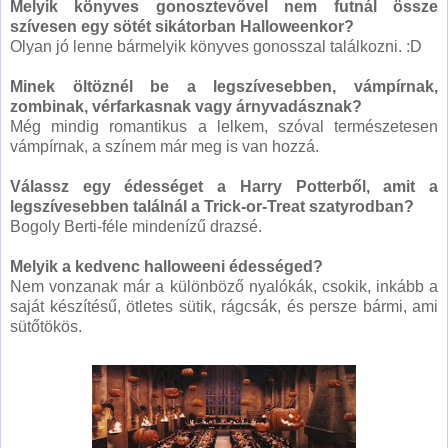
Melyik könyves gonosztevővel nem futnál össze
szívesen egy sötét sikátorban Halloweenkor?
Olyan jó lenne bármelyik könyves gonosszal találkozni. :D
Minek öltöznél be a legszívesebben, vámpírnak,
zombinak, vérfarkasnak vagy árnyvadásznak?
Még mindig romantikus a lelkem, szóval természetesen
vámpírnak, a színem már meg is van hozzá.
Válassz egy édességet a Harry Potterből, amit a
legszívesebben találnál a Trick-or-Treat szatyrodban?
Bogoly Berti-féle mindenízű drazsé.
Melyik a kedvenc halloweeni édességed?
Nem vonzanak már a különböző nyalókák, csokik, inkább a
saját készítésű, ötletes sütik, rágcsák, és persze bármi, ami
sütőtökös.