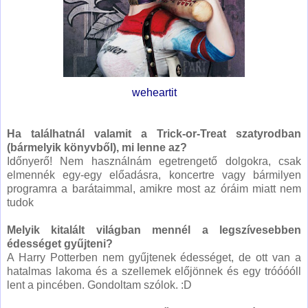
weheartit
Ha találhatnál valamit a Trick-or-Treat szatyrodban
(bármelyik könyvből), mi lenne az?
Időnyerő! Nem használnám egetrengető dolgokra, csak
elmennék egy-egy előadásra, koncertre vagy bármilyen
programra a barátaimmal, amikre most az óráim miatt nem
tudok
Melyik kitalált világban mennél a legszívesebben
édességet gyűjteni?
A Harry Potterben nem
gyűjtenek édességet, de ott van a
hatalmas lakoma és a szellemek előjönnek és egy tróóóóll
lent a pincében. Gondoltam szólok. :D