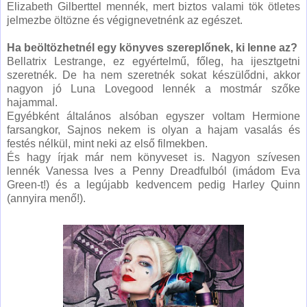
Elizabeth Gilberttel mennék, mert biztos valami tök ötletes
jelmezbe öltözne és végignevetnénk az egészet.
Ha beöltözhetnél egy könyves szereplőnek, ki lenne az?
Bellatrix Lestrange, ez egyértelmű, főleg, ha ijesztgetni
szeretnék. De ha nem szeretnék sokat készülődni, akkor
nagyon jó Luna Lovegood lennék a mostmár szőke
hajammal.
Egyébként általános alsóban egyszer voltam Hermione
farsangkor, Sajnos nekem is olyan a hajam vasalás és
festés nélkül, mint neki az első filmekben.
És hagy írjak már nem könyveset is. Nagyon szívesen
lennék Vanessa Ives a Penny Dreadfulból (imádom Eva
Green-t!) és a legújabb kedvencem pedig Harley Quinn
(annyira menő!).