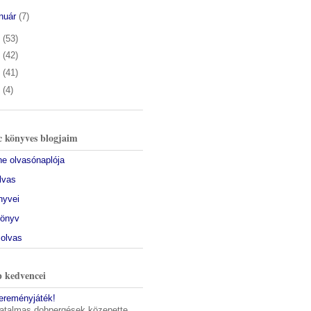
anuár
(7)
5
(53)
4
(42)
3
(41)
2
(4)
 könyves blogjaim
ine olvasónaplója
olvas
nyvei
könyv
 olvas
 kedvencei
yereményjáték!
atalmas dobpergések közepette