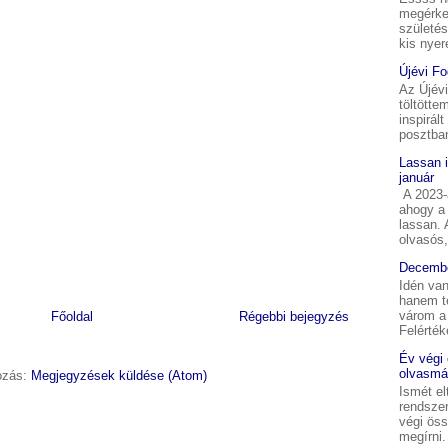
megérkez
születés
kis nyer
Újévi F
Az Újév
töltötte
inspirál
posztban
Lassan 
január
A 2023-a
ahogy a 
lassan.
olvasós,
Decembe
Idén van
hanem t
várom a 
Főoldal
Régebbi bejegyzés
Felérték
Év végi
olvasmá
kozás:
Megjegyzések küldése (Atom)
Ismét el
rendszer
végi ös
megírni. 