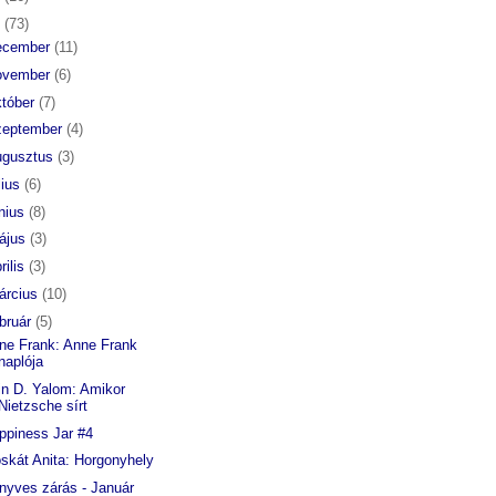
6
(73)
ecember
(11)
ovember
(6)
któber
(7)
zeptember
(4)
ugusztus
(3)
lius
(6)
únius
(8)
ájus
(3)
rilis
(3)
árcius
(10)
ebruár
(5)
ne Frank: Anne Frank
naplója
vin D. Yalom: Amikor
Nietzsche sírt
ppiness Jar #4
skát Anita: Horgonyhely
nyves zárás - Január