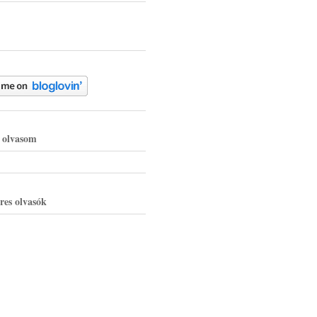
g olvasom
res olvasók