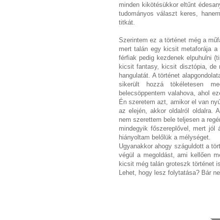
minden kikötésükkor eltűnt édesanyj
tudományos választ keres, hanem 
titkát.
Szerintem ez a történet még a műfa
mert talán egy kicsit metaforája 
férfiak pedig kezdenek elpuhulni (t
kicsit fantasy, kicsit disztópia,
hangulatát. A történet alapgondola
sikerült hozzá tökéletesen m
belecsöppentem valahova, ahol ez
Én szeretem azt, amikor el van nyú
az elején, akkor oldalról oldalra
nem szerettem bele teljesen a reg
mindegyik főszereplővel, mert jól 
hiányoltam belőlük a mélységet.
Ugyanakkor ahogy száguldott a tört
végül a megoldást, ami kellően me
kicsit még talán groteszk történet is
Lehet, hogy lesz folytatása? Bár n