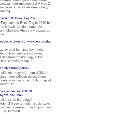
ett az ígért meglepetés! A blog 2.
napja és az új év alkalmából egy
eményj...
ogadalmak Book Tag 2023
i Fogadalmak Book Tag-et 2019-ben
m ki először és idén ismét Dóri
t a kitöltésére. Ahogy a visszatérős
 eml...
induló, értékes könyvekben gazdag
s év első hónapja úgy indult,
legtöbb évben szokott - elég
 A december mindig egy sokat
 bekuckózós hónap, t...
ri olvasmánytervek
 először, hogy már nem diákként,
eljes munkaidőben dolgozóként
karácsonyt és az év utolsó napjait.
elődött sz...
 összegzés és TOP10
nyom 2020-ban
telt 1 év és bár eléggé
telenül blogoltam idén is, de az év
szegzést szeretem mindig pontosan
Elég introvert...