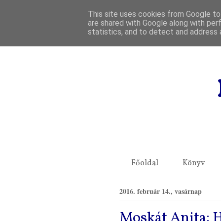
This site uses cookies from Google to 
are shared with Google along with per
statistics, and to detect and address 
Főoldal
Könyv
2016. február 14., vasárnap
Moskát Anita: 