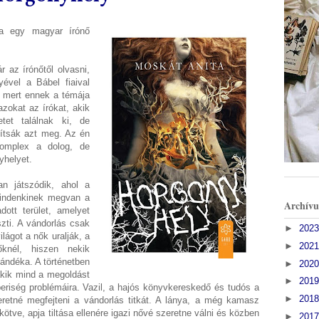
ia egy magyar írónő
 az írónőtől olvasni,
ével a Bábel fiaival
 mert ennek a témája
azokat az írókat, akik
netet találnak ki, de
sítsák azt meg. Az én
omplex a dolog, de
yhelyet.
n játszódik, ahol a
indenkinek megvan a
Archív
dott terület, amelyet
zti. A vándorlás csak
►
202
ilágot a nők uralják, a
►
202
őknél, hiszen nekik
ándéka. A történetben
►
202
akik mind a megoldást
►
201
beriség problémáira. Vazil, a hajós könyvkereskedő és tudós a
►
201
eretné megfejteni a vándorlás titkát. A lánya, a még kamasz
kötve, apja tiltása ellenére igazi nővé szeretne válni és közben
►
201