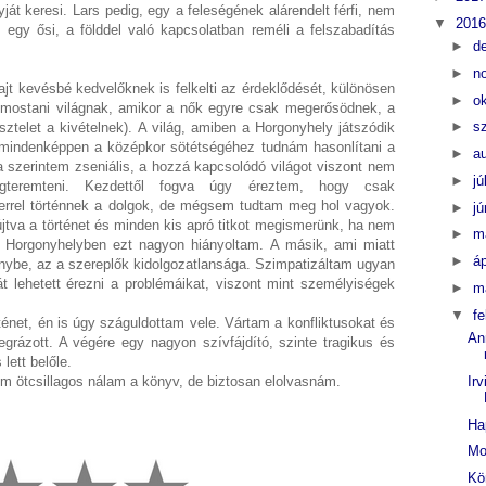
át keresi. Lars pedig, egy a feleségének alárendelt férfi, nem
▼
201
egy ősi, a földdel való kapcsolatban reméli a felszabadítás
►
d
►
n
jt kevésbé kedvelőknek is felkelti az érdeklődését, különösen
►
o
a mostani világnak, amikor a nők egyre csak megerősödnek, a
►
s
isztelet a kivételnek). A világ, amiben a Horgonyhely játszódik
 de mindenképpen a középkor sötétségéhez tudnám hasonlítani a
►
a
ta szerintem zseniális, a hozzá kapcsolódó világot viszont nem
►
jú
egteremteni. Kezdettől fogva úgy éreztem, hogy csak
errel történnek a dolgok, de mégsem tudtam meg hol vagyok.
►
j
jtva a történet és minden kis apró titkot megismerünk, ha nem
►
m
. A Horgonyhelyben ezt nagyon hiányoltam. A másik, ami miatt
►
áp
énybe, az a szereplők kidolgozatlansága. Szimpatizáltam ugyan
át lehetett érezni a problémáikat, viszont mint személyiségek
►
m
▼
f
énet, én is úgy száguldottam vele. Vártam a konfliktusokat és
An
grázott. A végére egy nagyon szívfájdító, szinte tragikus és
 lett belőle.
em ötcsillagos nálam a könyv, de biztosan elolvasnám.
Ir
Ha
Mo
Kö