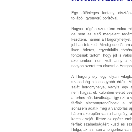
Egy különleges fantasy, disztóp
tollából, gyönyörű borítóval.
Nagyon régóta szerettem volna már
de nem az első megjelent regény
kezdtem, hanem a Horgonyhellyel,
jobban tetszett. Mindig csodáltam 
ilyen ötletes, egyedülálló törté
fontosnak tartom, hogy jól is való
szememben nem volt annyira k
nagyon szerettem olvasni a Horgon
A Horgonyhely egy olyan világba
szabadság a legnagyobb érték. M
saját horgonyhelye, vagyis egy a
nem hagyat el, különben életét ves
a terhes nők kiváltsága, így ezt a v
férfiak alacsonyrendűbbek a n
sohasem adatik meg a vándorlás aj
három szereplőn van a hangsúly, 
keresik saját, illetve az egész em
férfiak szabadságáért küzd és sz
Helga, aki szintén a tengerhez van 