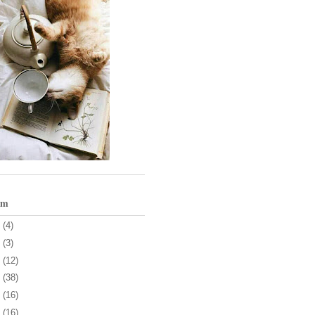
um
3
(4)
1
(3)
0
(12)
9
(38)
8
(16)
7
(16)