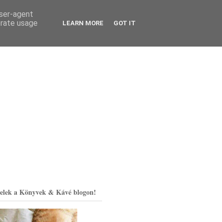
user-agent
erate usage
LEARN MORE
GOT IT
elek a Könyvek & Kávé blogon!