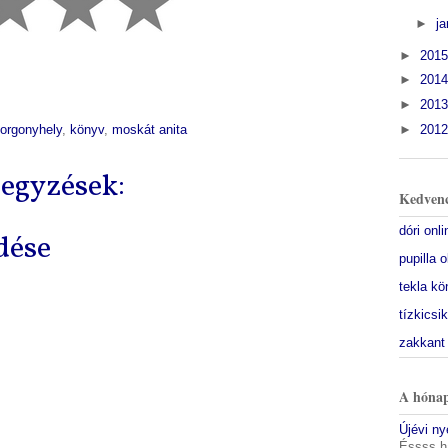
►
j
►
201
►
201
►
201
►
201
orgonyhely
,
könyv
,
moskát anita
egyzések:
Kedvenc
dóri onl
dése
pupilla 
tekla kö
tízkicsi
zakkant
A hónap
Újévi n
Éssss h