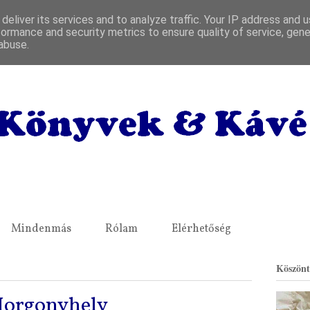
deliver its services and to analyze traffic. Your IP address and 
formance and security metrics to ensure quality of service, gen
abuse.
Mindenmás
Rólam
Elérhetőség
Köszönt
Horgonyhely